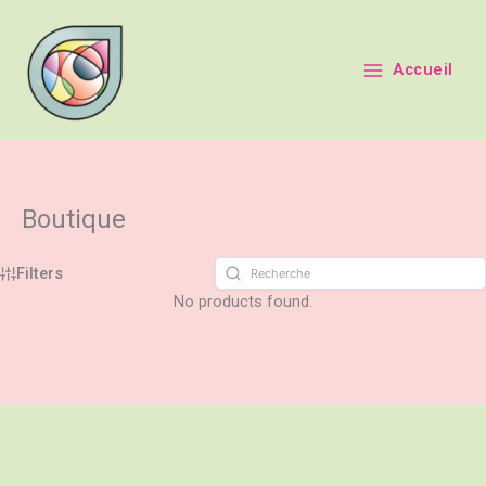
Aller
principal
au
contenu
Accueil
Boutique
Filters
No products found.